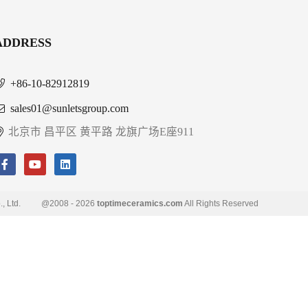
ADDRESS
+86-10-82912819
sales01@sunletsgroup.com
北京市 昌平区 黄平路 龙旗广场E座911
, Ltd.
@2008 - 2026
toptimeceramics.com
All Rights Reserved