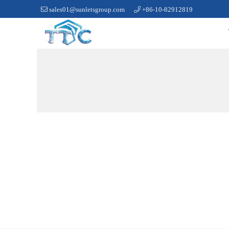
sales01@sunletsgroup.com
+86-10-82912819