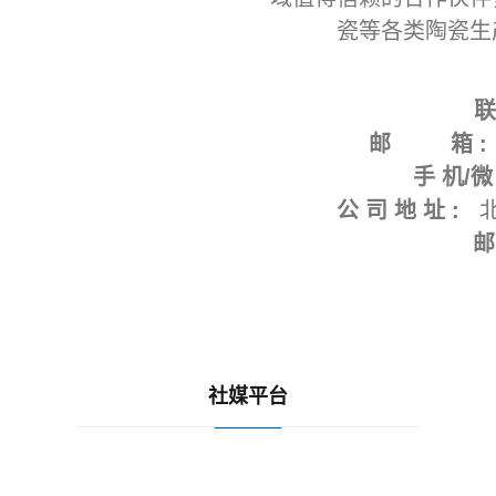
瓷等各类陶瓷生
邮 箱 :
手 机/微
公 司 地 址 :
北
邮
社媒平台