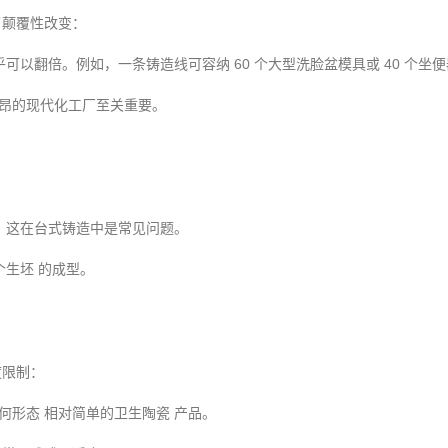
了颠覆性改变：
乎可以翻倍。例如，一条铸造线可容纳
60
个大型洗脸盆模具
或
40
个坐便
昂的现代化工厂至关重要。
，这在台式铸造
中是常见问题。
个生坯
的成型。
度限制：
何形态
相对简单的卫生陶瓷
产品。