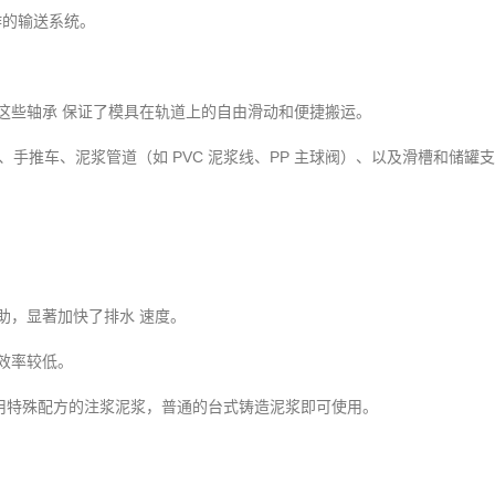
作的输送系统。
。
这些轴承
保证了模具
在轨道
上的自由滑动和便捷搬运。
、手推车、泥浆
管道（如
PVC
泥浆
线、
PP
主球阀）、以及滑槽
和储罐支
助，显著加快了排水
速度。
效率较低。
用特殊配方的注浆泥浆，普通的台式铸造泥浆
即可使用。