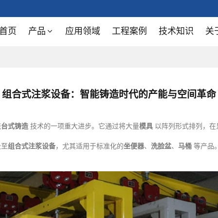
首页
产品
应用领域
工程案例
技术知识
关
组合式注浆设备：智能铸造时代的产能与空间革命
统
台式铸造
技术的一项重大进步。它通过将大量
模具
以阵列形式排列，在
级至
组合式注浆设备
，尤其适用于标准化的
坐便器
、
洗脸盆
、
马桶
等产品