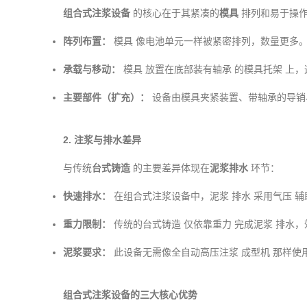
组合式注浆设备
的核心在于其紧凑的
模具
排列和易于操
阵列布置：
模具
像电池单元一样被紧密排列，数量更多
承载与移动：
模具
放置在底部装有轴承
的模具托架
上，
主要部件（扩充）：
设备由模具夹紧装置、带轴承
的导销
2.
注浆与排水差异
与传统
台式铸造
的主要差异体现在
泥浆
排水
环节：
快速排水：
在组合式注浆设备
中，泥浆
排水
采用气压
辅
重力限制：
传统的台式铸造
仅依靠重力
完成泥浆
排水
，
泥浆要求：
此设备无需像全自动高压注浆
成型机
那样使
组合式注浆设备的三大核心优势