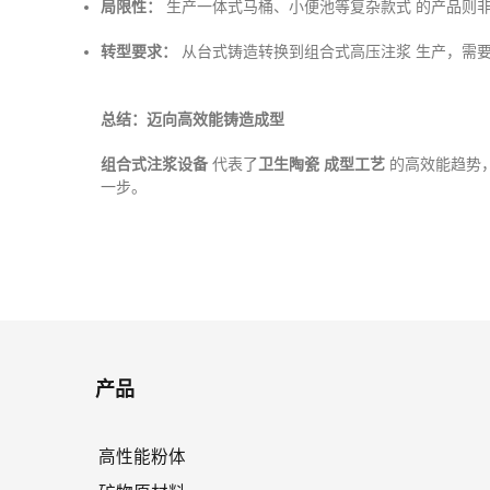
局限性：
生产一体式马桶、小便池
等复杂款式
的产品则
转型要求：
从台式铸造
转换到组合式高压注浆
生产，需
总结：迈向高效能铸造成型
组合式注浆设备
代表了
卫生陶瓷
成型工艺
的高效能趋势
一步。
产品
高性能粉体