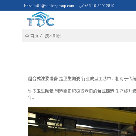
sales01@sunletsgroup.com
+86-10-82912819
技术知识
首页
组合式注浆设备
是
卫生陶瓷
行业成型工艺中，相对于传
许多
卫生陶瓷
制造商正积极将老旧的
台式铸造
生产线升
年。