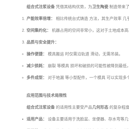
组合式注浆设备
凭借其结构优势，为
卫生陶瓷
制造带来
产能效率倍增：
相比传统台式铸造
方法，其生产效率
几
空间集约化：
机器占用的空间非常小，这对于土地成本高
品质与安全提升：
操作便捷：
模具搬运
时仅需沿轨道
滑动，无需吊装。
减少损耗：
崩裂
等模具
损坏和破损的可能性被降到最低
多件成型：
对于地漏
等小型配件，一个模具
可以实现多
应用范围与技术局限性
组合式注浆设备
的适用性主要受产品
几何形态
的复杂程
适用产品：
设备主要适用于洗脸盆、坐便器、存水弯
等几