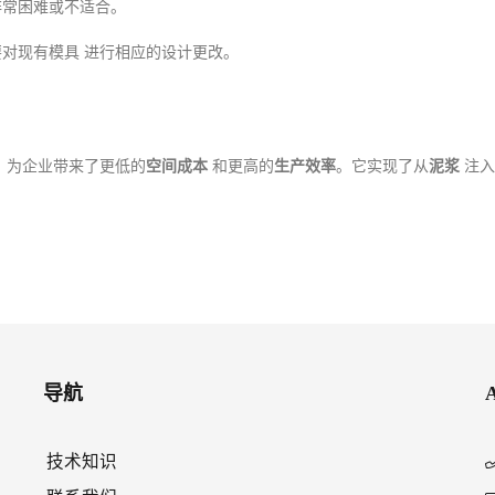
非常困难或不适合。
要对现有模具
进行相应的设计更改。
，为企业带来了更低的
空间成本
和更高的
生产效率
。它实现了从
泥浆
注入
导航
技术知识