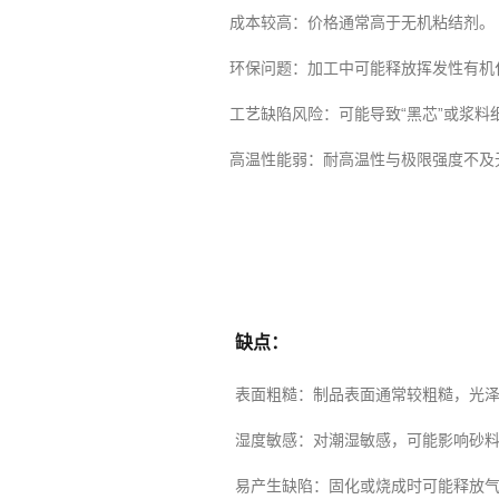
成本较高
：价格通常高于无机粘结剂。
环保问题
：加工中可能释放挥发性有机
工艺缺陷风险
：可能导致“黑芯”或浆料
高温性能弱
：耐高温性与极限强度不及
缺点：
表面粗糙
：制品表面通常较粗糙，光
湿度敏感
：对潮湿敏感，可能影响砂
易产生缺陷
：固化或烧成时可能释放