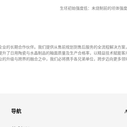
生坯初始强度低
：未烧制前的坯体强
企业的长期合作伙伴。我们提供从售前规划到售后服务的全流程解决方案
提升了日用陶瓷与水晶制品的釉面质量及生产合格率，以精益技术赋能客
业的升级与跨界的融合之中，我们必将携手各兄弟单位，跨步迈向更多领
导航