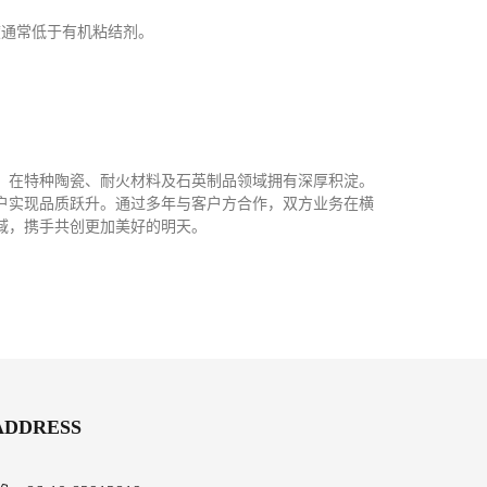
度通常低于有机粘结剂。
，在
特种陶瓷、耐火材料及石英制品
领域拥有深厚积淀。
户实现品质跃升。
通过多年与客户方合作，双方业务在横
域，携手共创更加美好的明天。
ADDRESS