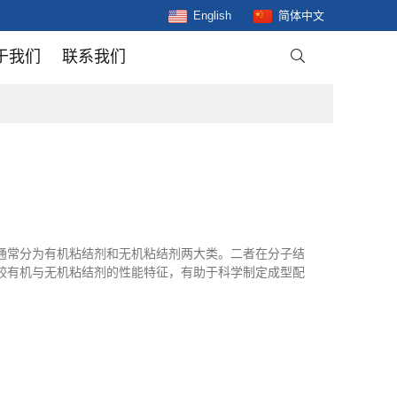
English
简体中文
于我们
联系我们

通常分为有机粘结剂和无机粘结剂两大类。二者在分子结
较有机与无机粘结剂的性能特征，有助于科学制定成型配