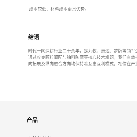
成本较低
：材料成本更具优势。
结语
时代一陶
深耕行业二十余年，是
九牧、惠达、梦牌
等领军
通过攻克颗粒调配与釉料防腐等核心技术难题，我们有效
向拓展及纵向融合方向均保持着互惠互利模式，相信在产
产品