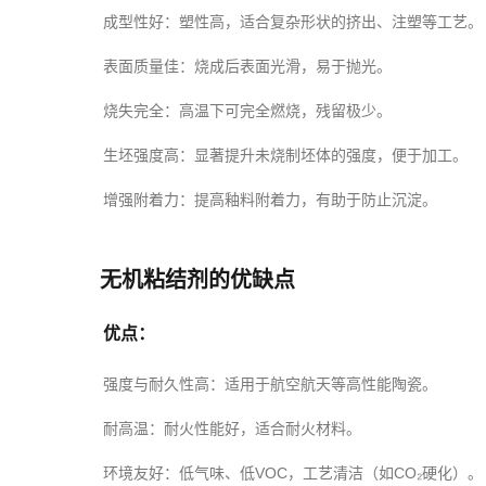
成型性好
：塑性高，适合复杂形状的挤出、注塑等工艺。
表面质量佳
：烧成后表面光滑，易于抛光。
烧失完全
：高温下可完全燃烧，残留极少。
生坯强度高
：显著提升未烧制坯体的强度，便于加工。
增强附着力
：提高釉料附着力，有助于防止沉淀。
无机粘结剂的优缺点
优点：
强度与耐久性高
：适用于航空航天等高性能陶瓷。
耐高温
：耐火性能好，适合耐火材料。
环境友好
：低气味、低VOC，工艺清洁（如CO₂硬化）。