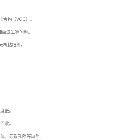
化合物（VOC）。
细菌滋生等问题。
无机粘结剂。
泽度低。
料回收。
气体，导致孔隙等缺陷。